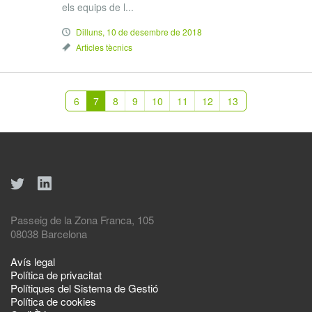
els equips de l...
Dilluns, 10 de desembre de 2018
Articles tècnics
6
7
8
9
10
11
12
13
Passeig de la Zona Franca, 105
08038 Barcelona
Avís legal
Política de privacitat
Polítiques del Sistema de Gestió
Política de cookies