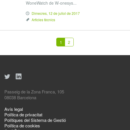
WoneWatch de W-onesys...
Dimecres, 12 de juliol de 2017
Articles tècnics
1
2
Passeig de la Zona Franca, 105
08038 Barcelona
Avís legal
Política de privacitat
Polítiques del Sistema de Gestió
Política de cookies