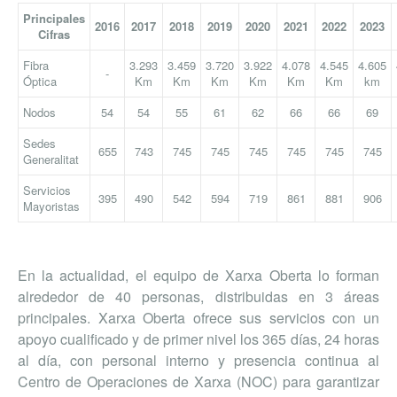
Principales
2016
2017
2018
2019
2020
2021
2022
2023
Cifras
Fibra
3.293
3.459
3.720
3.922
4.078
4.545
4.605
-
Óptica
Km
Km
Km
Km
Km
Km
km
Nodos
54
54
55
61
62
66
66
69
Sedes
655
743
745
745
745
745
745
745
Generalitat
Servicios
395
490
542
594
719
861
881
906
Mayoristas
En la actualidad, el equipo de Xarxa Oberta lo forman
alrededor de 40 personas, distribuidas en 3 áreas
principales. Xarxa Oberta ofrece sus servicios con un
apoyo cualificado y de primer nivel los 365 días, 24 horas
al día, con personal interno y presencia continua al
Centro de Operaciones de Xarxa (NOC) para garantizar