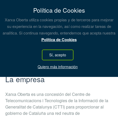
Política de Cookies
Xarxa Oberta utiliza cookies propias y de terceros para mejorar
su experiencia en la navegación, así como realizar tareas de
analítica. Si continua navegando, entendemos que acepta nuestra
Acerca de Xarxa Oberta
Política de Cookies
Sí, acepto
Quiero más información
La empresa
Xarxa Oberta es una concesión del Centre de
Telecomunicacions i Tecnologies de la Informació de la
Generalitat de Catalunya (CTTI) para proporcionar al
gobierno de Cataluña una red neutra de